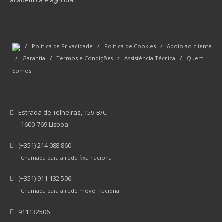
académica e agrícola.
/
/
/
Política de Privacidade
Política de Cookies
Apoio ao cliente
/
/
/
/
Garantia
Termos e Condições
Assistência Técnica
Quem
Somos
Estrada de Telheiras, 159-B/C
1600-769 Lisboa
(+351) 214 088 860
Chamada para a rede fixa nacional
(+351) 911 132 506
Chamada para a rede móvel nacional
911132506