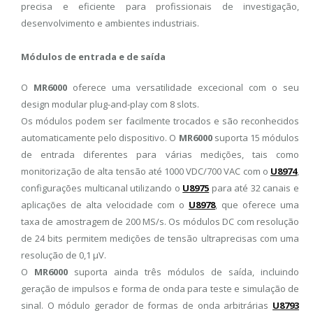
precisa e eficiente para profissionais de investigação,
desenvolvimento e ambientes industriais.
Módulos de entrada e de saída
O
MR6000
oferece uma versatilidade excecional com o seu
design modular plug-and-play com 8 slots.
Os módulos podem ser facilmente trocados e são reconhecidos
automaticamente pelo dispositivo. O
MR6000
suporta 15 módulos
de entrada diferentes para várias medições, tais como
monitorização de alta tensão até 1000 VDC/700 VAC com o
U8974
,
configurações multicanal utilizando o
U8975
para até 32 canais e
aplicações de alta velocidade com o
U8978
, que oferece uma
taxa de amostragem de 200 MS/s. Os módulos DC com resolução
de 24 bits permitem medições de tensão ultraprecisas com uma
resolução de 0,1 μV.
O
MR6000
suporta ainda três módulos de saída, incluindo
geração de impulsos e forma de onda para teste e simulação de
sinal. O módulo gerador de formas de onda arbitrárias
U8793