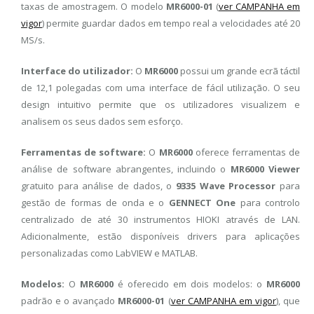
taxas de amostragem. O modelo
MR6000-01
(
ver CAMPANHA em
vigor
) permite guardar dados em tempo real a velocidades até 20
MS/s.
Interface do utilizador:
O
MR6000
possui um grande ecrã táctil
de 12,1 polegadas com uma interface de fácil utilização. O seu
design intuitivo permite que os utilizadores visualizem e
analisem os seus dados sem esforço.
Ferramentas de software:
O
MR6000
oferece ferramentas de
análise de software abrangentes, incluindo o
MR6000 Viewer
gratuito para análise de dados, o
9335 Wave Processor
para
gestão de formas de onda e o
GENNECT One
para controlo
centralizado de até 30 instrumentos HIOKI através de LAN.
Adicionalmente, estão disponíveis drivers para aplicações
personalizadas como LabVIEW e MATLAB.
Modelos:
O
MR6000
é oferecido em dois modelos: o
MR6000
padrão e o avançado
MR6000-01
(
ver CAMPANHA em vigor
)
, que