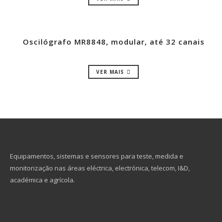
Oscilógrafo MR8848, modular, até 32 canais
VER MAIS
Equipamentos, sistemas e sensores para teste, medida e
monitorização nas áreas eléctrica, electrónica, telecom, I&D,
académica e agrícola.