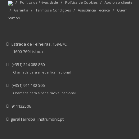
/
/
/
Política de Privacidade
Política de Cookies
Apoio ao cliente
/
/
/
/
Garantia
Termos e Condições
Assistência Técnica
Quem
Somos
Estrada de Telheiras, 159-B/C
1600-769 Lisboa
(+351) 214 088 860
Chamada para a rede fixa nacional
(+351) 911 132 506
Chamada para a rede móvel nacional
911132506
geral [arroba] instrumonit.pt