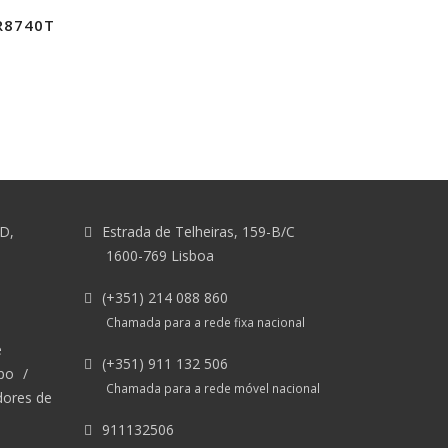
MR8740T
&D,
Estrada de Telheiras, 159-B/C
1600-769 Lisboa
(+351) 214 088 860
Chamada para a rede fixa nacional
e
(+351) 911 132 506
po
/
Chamada para a rede móvel nacional
dores de
911132506