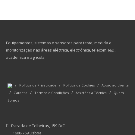
Equipamentos, sistemas e sensores para teste, medida e
monitorização nas áreas eléctrica, electrónica, telecom, I&D,
académica e agrícola.
/
/
/
Política de Privacidade
Política de Cookies
Apoio ao cliente
/
/
/
/
Garantia
Termos e Condições
Assistência Técnica
Quem
Somos
Estrada de Telheiras, 159-B/C
1600-769 Lisboa