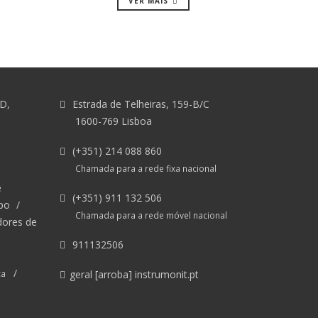
VER MAIS
&D,
Estrada de Telheiras, 159-B/C
1600-769 Lisboa
(+351) 214 088 860
Chamada para a rede fixa nacional
e
(+351) 911 132 506
po
/
Chamada para a rede móvel nacional
dores de
911132506
/
ca
geral [arroba] instrumonit.pt