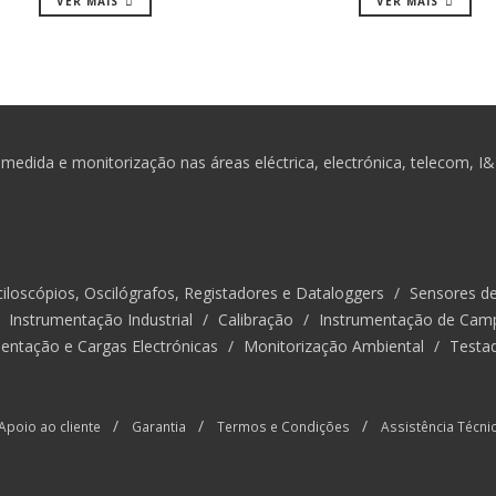
VER MAIS
VER MAIS
medida e monitorização nas áreas eléctrica, electrónica, telecom, I
iloscópios, Oscilógrafos, Registadores e Dataloggers
/
Sensores d
/
Instrumentação Industrial
/
Calibração
/
Instrumentação de Cam
entação e Cargas Electrónicas
/
Monitorização Ambiental
/
Testa
/
/
/
Apoio ao cliente
Garantia
Termos e Condições
Assistência Técni