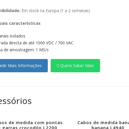
ibilidade:
Em stock na Europa (1 a 2 semanas)
pais características
anais isolados
rada directa de até 1000 VDC / 700 VAC
a de amostragem: 1 MS/s
dir Mais Informações
Quero Saber Mais
essórios
bos de medida com pontas
Cabos de medida ban
e garras crocodilo L2200
banana L4940