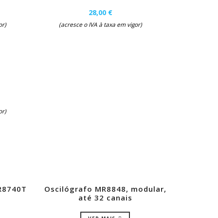
28,00 €
or)
(acresce o IVA à taxa em vigor)
or)
MR8740T
Oscilógrafo MR8848, modular,
até 32 canais