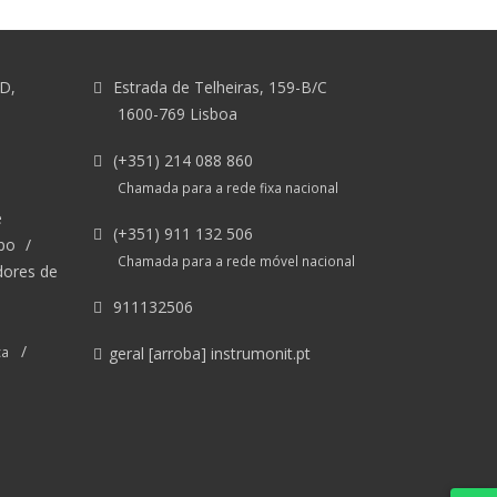
&D,
Estrada de Telheiras, 159-B/C
1600-769 Lisboa
(+351) 214 088 860
Chamada para a rede fixa nacional
e
(+351) 911 132 506
po
/
Chamada para a rede móvel nacional
dores de
911132506
/
ca
geral [arroba] instrumonit.pt