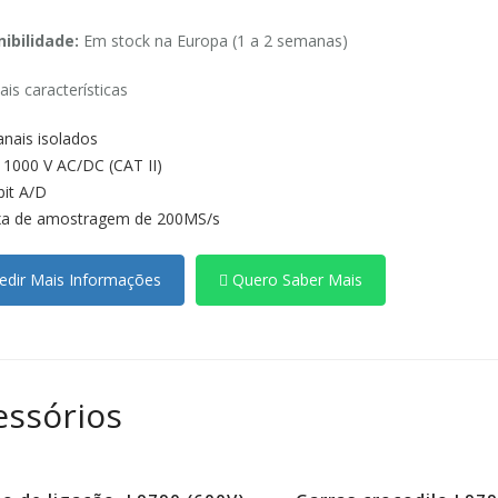
ibilidade:
Em stock na Europa (1 a 2 semanas)
ais características
anais isolados
 1000 V AC/DC (CAT II)
bit A/D
a de amostragem de 200MS/s
dir Mais Informações
Quero Saber Mais
essórios