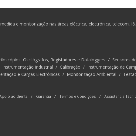
medida e monitorização nas áreas eléctrica, electrónica, telecom, I
iloscópios, Oscilógrafos, Registadores e Dataloggers
/
Sensores d
/
Instrumentação Industrial
/
Calibração
/
Instrumentação de Cam
entação e Cargas Electrónicas
/
Monitorização Ambiental
/
Testa
/
/
/
Apoio ao cliente
Garantia
Termos e Condições
Assistência Técni