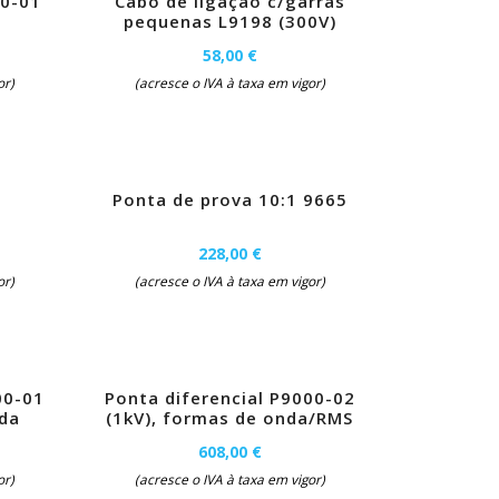
90-01
Cabo de ligação c/garras
pequenas L9198 (300V)
58,00 €
or)
(acresce o IVA à taxa em vigor)
Ponta de prova 10:1 9665
228,00 €
or)
(acresce o IVA à taxa em vigor)
00-01
Ponta diferencial P9000-02
nda
(1kV), formas de onda/RMS
608,00 €
or)
(acresce o IVA à taxa em vigor)