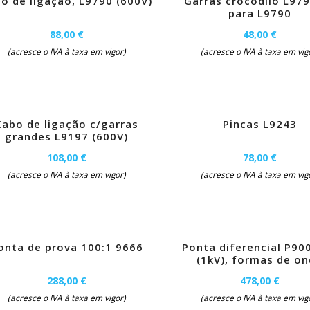
o de ligação, L9790 (600V)
Garras crocodilo L97
para L9790
88,00 €
48,00 €
(acresce o IVA à taxa em vigor)
(acresce o IVA à taxa em vig
Cabo de ligação c/garras
Pincas L9243
grandes L9197 (600V)
108,00 €
78,00 €
(acresce o IVA à taxa em vigor)
(acresce o IVA à taxa em vig
onta de prova 100:1 9666
Ponta diferencial P90
(1kV), formas de o
288,00 €
478,00 €
(acresce o IVA à taxa em vigor)
(acresce o IVA à taxa em vig