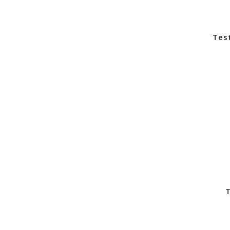
Test
T