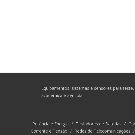
Equipamentos, sistemas e sensores para teste, 
académica e agrícola.
Potência e Energia
/
Testadores de Baterias
/
Osc
Corrente e Tensão
/
Redes de Telecomunicações