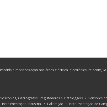
medida e monitorização nas áreas eléctrica, electrónica, telecom, I
iloscópios, Oscilógrafos, Registadores e Dataloggers
/
Sensores d
/
Instrumentação Industrial
/
Calibração
/
Instrumentação de Cam