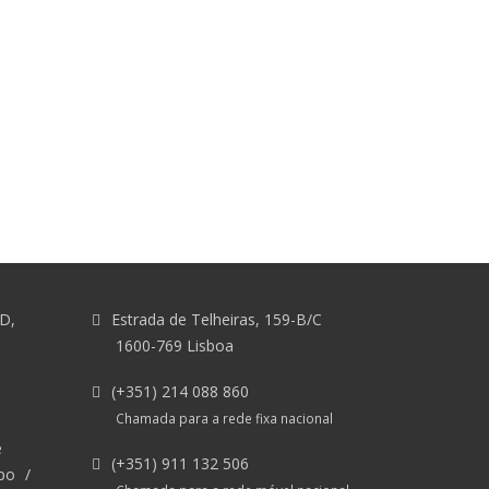
&D,
Estrada de Telheiras, 159-B/C
1600-769 Lisboa
(+351) 214 088 860
Chamada para a rede fixa nacional
e
(+351) 911 132 506
po
/