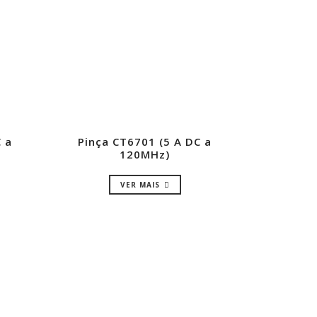
 a
Pinça CT6701 (5 A DC a
120MHz)
VER MAIS