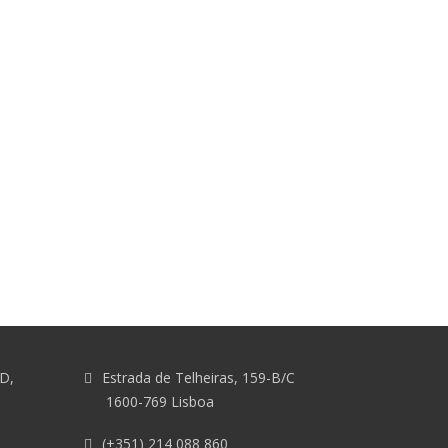
&D,
Estrada de Telheiras, 159-B/C
1600-769 Lisboa
(+351) 214 088 860