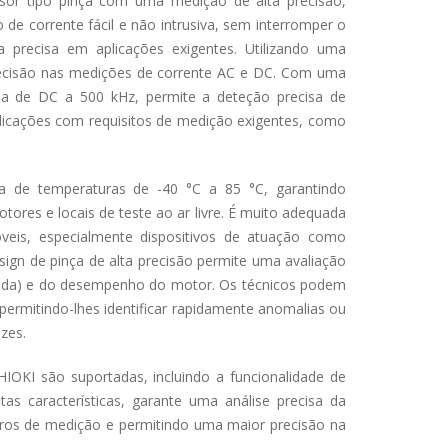
sor tipo pinça com uma medição de alta precisão,
e corrente fácil e não intrusiva, sem interromper o
a precisa em aplicações exigentes. Utilizando uma
precisão nas medições de corrente AC e DC. Com uma
a de DC a 500 kHz, permite a deteção precisa de
plicações com requisitos de medição exigentes, como
 de temperaturas de -40 °C a 85 °C, garantindo
es e locais de teste ao ar livre. É muito adequada
veis, especialmente dispositivos de atuação como
sign de pinça de alta precisão permite uma avaliação
isolada) e do desempenho do motor. Os técnicos podem
, permitindo-lhes identificar rapidamente anomalias ou
zes.
IOKI são suportadas, incluindo a funcionalidade de
stas características, garante uma análise precisa da
rros de medição e permitindo uma maior precisão na