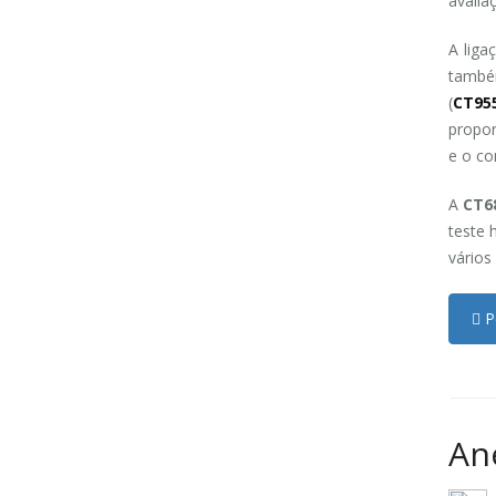
avalia
A liga
tamb
(
CT95
propor
e o co
A
CT6
teste 
vários
Pe
An