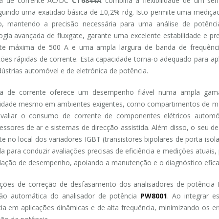
ça de corrente AC/DC
CT6844A
combina a flexibilidade de um sen
uindo uma exatidão básica de ±0,2% rdg. Isto permite uma medição d
to, mantendo a precisão necessária para uma análise de potênci
ogia avançada de fluxgate, garante uma excelente estabilidade e 
nte máxima de 500 A e uma ampla largura de banda de frequênci
ções rápidas de corrente. Esta capacidade torna-o adequado para a
dústrias automóvel e de eletrónica de potência.
ça de corrente oferece um desempenho fiável numa ampla gama
lidade mesmo em ambientes exigentes, como compartimentos de motor
avaliar o consumo de corrente de componentes elétricos automó
ssores de ar e sistemas de direcção assistida. Além disso, o seu de
nte no local dos variadores IGBT (transistores bipolares de porta 
á-la para conduzir avaliações precisas de eficiência e medições atuais
ação de desempenho, apoiando a manutenção e o diagnóstico efica
ções de correção de desfasamento dos analisadores de potência H
ção automática do analisador de potência
PW8001
. Ao integrar e
ia em aplicações dinâmicas e de alta frequência, minimizando os e