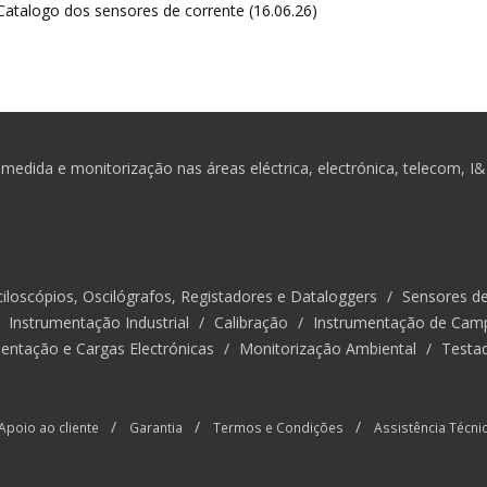
atalogo dos sensores de corrente (16.06.26)
medida e monitorização nas áreas eléctrica, electrónica, telecom, I
iloscópios, Oscilógrafos, Registadores e Dataloggers
/
Sensores d
/
Instrumentação Industrial
/
Calibração
/
Instrumentação de Cam
entação e Cargas Electrónicas
/
Monitorização Ambiental
/
Testa
/
/
/
Apoio ao cliente
Garantia
Termos e Condições
Assistência Técni