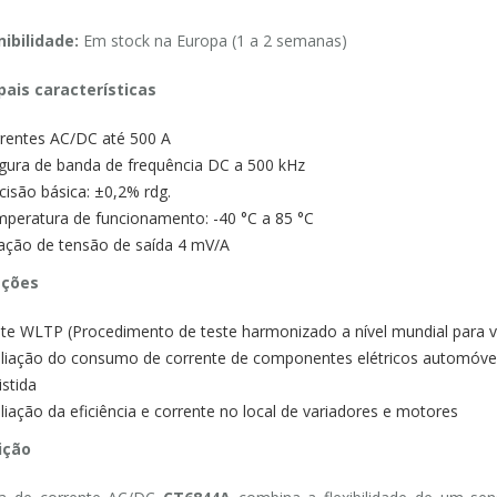
ibilidade:
Em stock na Europa (1 a 2 semanas)
pais características
rentes AC/DC até 500 A
gura de banda de frequência DC a 500 kHz
cisão básica: ±0,2% rdg.
peratura de funcionamento: -40 °C a 85 °C
ação de tensão de saída 4 mV/A
ações
te WLTP (Procedimento de teste harmonizado a nível mundial para veí
liação do consumo de corrente de componentes elétricos automóvei
istida
liação da eficiência e corrente no local de variadores e motores
ição