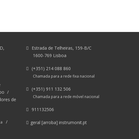
&D,
Estrada de Telheiras, 159-B/C
1600-769 Lisboa
(+351) 214 088 860
Chamada para a rede fixa nacional
e
(+351) 911 132 506
po
/
Chamada para a rede móvel nacional
dores de
911132506
/
ca
geral [arroba] instrumonit.pt