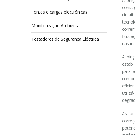
A pin
conseg
Fontes e cargas electrónicas
circui
tecnol
Monitorização Ambiental
corre
flutua
Testadores de Segurança Eléctrica
nas in
A pin
estabi
para 
compre
eficie
utiliz
degrad
As fun
corre
potênc