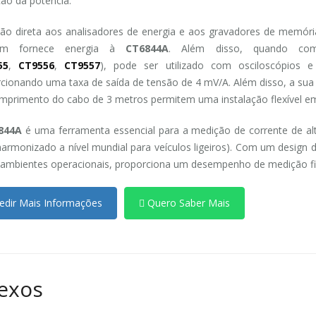
ção da potência.
ção direta aos analisadores de energia e aos gravadores de memór
ém fornece energia à
CT6844A
. Além disso, quando co
55
,
CT9556
,
CT9557
), pode ser utilizado com osciloscópios 
cionando uma taxa de saída de tensão de 4 mV/A. Além disso, a sua
mprimento do cabo de 3 metros permitem uma instalação flexível em
844A
é uma ferramenta essencial para a medição de corrente de alt
harmonizado a nível mundial para veículos ligeiros). Com um design du
 ambientes operacionais, proporciona um desempenho de medição fiá
dir Mais Informações
Quero Saber Mais
exos