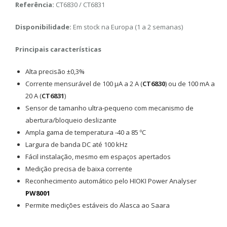
Referência:
CT6830 / CT6831
Disponibilidade:
Em stock na Europa (1 a 2 semanas)
Principais características
Alta precisão ±0,3%
Corrente mensurável de 100 μA a 2 A (
CT6830
) ou de 100 mA a
20 A (
CT6831
)
Sensor de tamanho ultra-pequeno com mecanismo de
abertura/bloqueio deslizante
Ampla gama de temperatura -40 a 85 ºC
Largura de banda DC até 100 kHz
Fácil instalação, mesmo em espaços apertados
Medição precisa de baixa corrente
Reconhecimento automático pelo HIOKI Power Analyser
PW8001
Permite medições estáveis do Alasca ao Saara