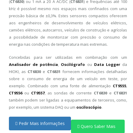
(
CT6830
) ou
1 mA a 20 A AC/DC (
CT6831
)
e frequências até 100
kHz é possível mesmo nos espaços mais confinados com uma
precisão básica de ±0,3%. Estes sensores compactos oferecem
aos engenheiros de desenvolvimento de veículos elétricos,
camiões elétricos, autocarros, veículos de construção e agrícolas
a possibilidade de monitorizar com precisão o consumo de
energia nas condições de temperatura mais extremas.
Concebidas para ser utilizadas em combinação com um
Analisador de potência
,
Oscilógrafo
ou
Data Logger
da
HIOKI, as
CT6830
e
CT6831
fornecem informações detalhadas
sobre o consumo de energia de um veículo em teste, por
exemplo. Combinado com uma fonte de alimentação
CT9555
,
CT9556
ou
CT9557
, as sondas de corrente
CT6830
e
CT6831
também podem ser ligadas a equipamentos de terceiros, como,
por exemplo, um sistema DAQ ou um
osciloscópio
.
Pedir Mais Informações
Quero Saber Mais