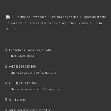
/
/
/
Política de Privacidade
Política de Cookies
Apoio ao cliente
/
/
/
/
Garantia
Termos e Condições
Assistência Técnica
Quem
Somos
Estrada de Telheiras, 159-B/C
1600-769 Lisboa
(+351) 214 088 860
Chamada para a rede fixa nacional
(+351) 911 132 506
Chamada para a rede móvel nacional
911132506
geral [arroba] instrumonit.pt