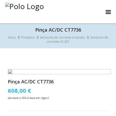
Pinça AC/DC CT7736
Início
Produtos
Sensores de corrente e tensão
Sensores de
corrente AC/DC
Pinça AC/DC CT7736
608,00 €
(acresce o IVA à taxa em vigor)