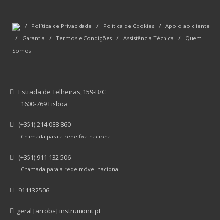
/
/
/
Política de Privacidade
Política de Cookies
Apoio ao cliente
/
/
/
/
Garantia
Termos e Condições
Assistência Técnica
Quem
Somos
Estrada de Telheiras, 159-B/C
1600-769 Lisboa
(+351) 214 088 860
Chamada para a rede fixa nacional
(+351) 911 132 506
Chamada para a rede móvel nacional
911132506
geral [arroba] instrumonit.pt