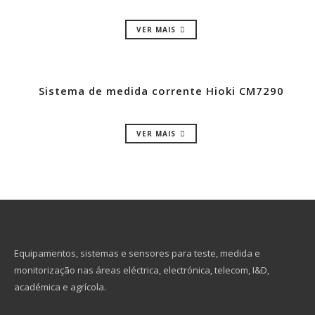
VER MAIS
Sistema de medida corrente Hioki CM7290
VER MAIS
Equipamentos, sistemas e sensores para teste, medida e
monitorização nas áreas eléctrica, electrónica, telecom, I&D,
académica e agrícola.