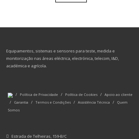
Equipamentos, sistemas e sensores para teste, medida e
monitorização nas áreas eléctrica, electrónica, telecom, I&D,
académica e agrícola.
/
/
/
Política de Privacidade
Política de Cookies
Apoio ao cliente
/
/
/
/
Garantia
Termos e Condições
Assistência Técnica
Quem
Somos
Estrada de Telheiras, 159-B/C