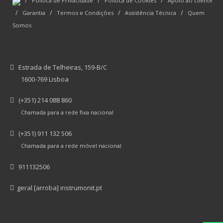
/
/
/
Política de Privacidade
Política de Cookies
Apoio ao cliente
/
/
/
/
Garantia
Termos e Condições
Assistência Técnica
Quem
Somos
Estrada de Telheiras, 159-B/C
1600-769 Lisboa
(+351) 214 088 860
Chamada para a rede fixa nacional
(+351) 911 132 506
Chamada para a rede móvel nacional
911132506
geral [arroba] instrumonit.pt