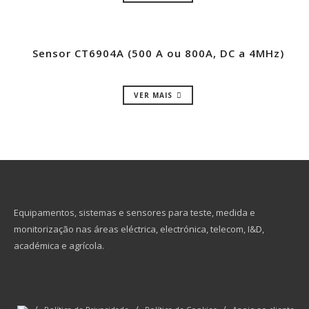
Sensor CT6904A (500 A ou 800A, DC a 4MHz)
VER MAIS
Equipamentos, sistemas e sensores para teste, medida e
monitorização nas áreas eléctrica, electrónica, telecom, I&D,
académica e agrícola.