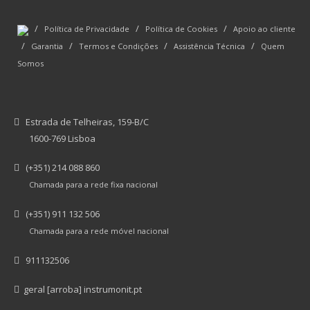
/
/
/
Política de Privacidade
Política de Cookies
Apoio ao cliente
/
/
/
/
Garantia
Termos e Condições
Assistência Técnica
Quem
Somos
Estrada de Telheiras, 159-B/C
1600-769 Lisboa
(+351) 214 088 860
Chamada para a rede fixa nacional
(+351) 911 132 506
Chamada para a rede móvel nacional
911132506
geral [arroba] instrumonit.pt