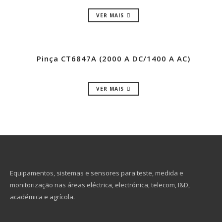
VER MAIS
Pinça CT6847A (2000 A DC/1400 A AC)
VER MAIS
Equipamentos, sistemas e sensores para teste, medida e
monitorização nas áreas eléctrica, electrónica, telecom, I&D,
académica e agrícola.