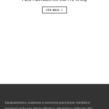
VER MAIS
Equipamentos, sistemas e sensores para teste, medida e
monitorização nas áreas eléctrica, electrónica, telecom, I&D,