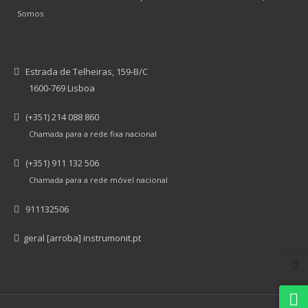
Somos
Estrada de Telheiras, 159-B/C
1600-769 Lisboa
(+351) 214 088 860
Chamada para a rede fixa nacional
(+351) 911 132 506
Chamada para a rede móvel nacional
911132506
geral [arroba] instrumonit.pt