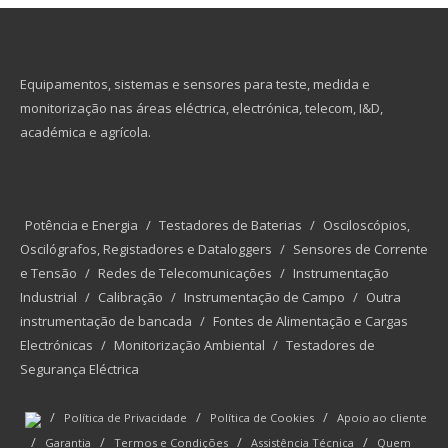
Equipamentos, sistemas e sensores para teste, medida e
monitorização nas áreas eléctrica, electrónica, telecom, I&D,
académica e agrícola.
Potência e Energia
/
Testadores de Baterias
/
Osciloscópios,
Oscilógrafos, Registadores e Dataloggers
/
Sensores de Corrente
e Tensão
/
Redes de Telecomunicações
/
Instrumentação
Industrial
/
Calibração
/
Instrumentação de Campo
/
Outra
instrumentação de bancada
/
Fontes de Alimentação e Cargas
Electrónicas
/
Monitorização Ambiental
/
Testadores de
Segurança Eléctrica
/
/
/
Política de Privacidade
Política de Cookies
Apoio ao cliente
/
/
/
/
Garantia
Termos e Condições
Assistência Técnica
Quem