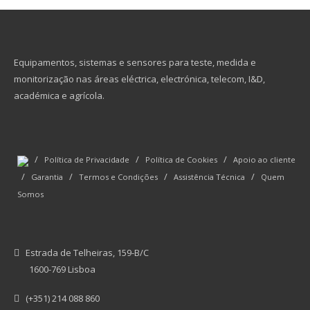
Equipamentos, sistemas e sensores para teste, medida e
monitorização nas áreas eléctrica, electrónica, telecom, I&D,
académica e agrícola.
/
/
/
Política de Privacidade
Política de Cookies
Apoio ao cliente
/
/
/
/
Garantia
Termos e Condições
Assistência Técnica
Quem
Somos
Estrada de Telheiras, 159-B/C
1600-769 Lisboa
(+351) 214 088 860