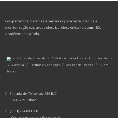
Equipamentos, sistemas e sensores para teste, medida e
monitorização nas áreas eléctrica, electrónica, telecom, I&D,
académica e agrícola.
/
/
/
Política de Privacidade
Política de Cookies
Apoio ao cliente
/
/
/
/
Garantia
Termos e Condições
Assistência Técnica
Quem
Somos
Estrada de Telheiras, 159-B/C
1600-769 Lisboa
(+351) 214 088 860
Chamada para a rede fixa nacional