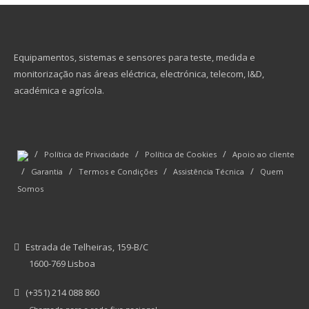
Equipamentos, sistemas e sensores para teste, medida e
monitorização nas áreas eléctrica, electrónica, telecom, I&D,
académica e agrícola.
/
/
/
Política de Privacidade
Política de Cookies
Apoio ao cliente
/
/
/
/
Garantia
Termos e Condições
Assistência Técnica
Quem
Somos
Estrada de Telheiras, 159-B/C
1600-769 Lisboa
(+351) 214 088 860