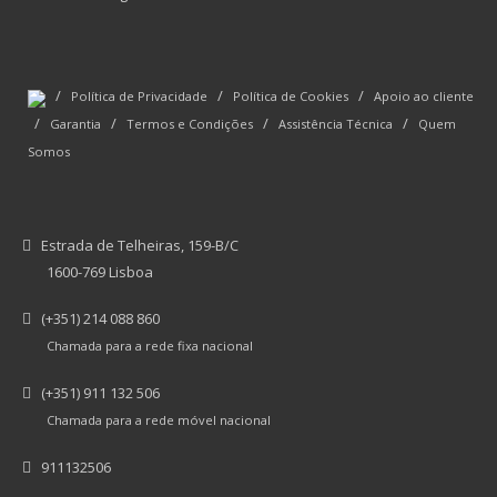
/
/
/
Política de Privacidade
Política de Cookies
Apoio ao cliente
/
/
/
/
Garantia
Termos e Condições
Assistência Técnica
Quem
Somos
Estrada de Telheiras, 159-B/C
1600-769 Lisboa
(+351) 214 088 860
Chamada para a rede fixa nacional
(+351) 911 132 506
Chamada para a rede móvel nacional
911132506