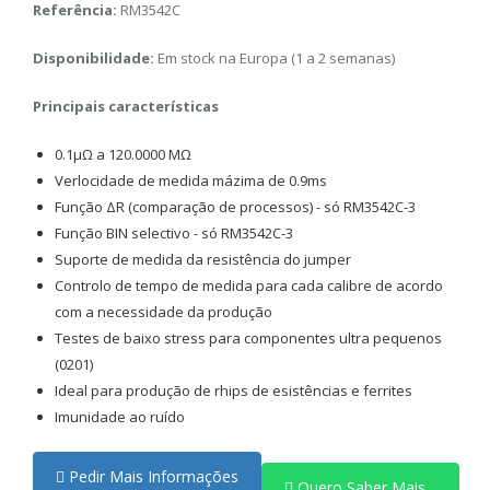
Referência:
RM3542C
Disponibilidade:
Em stock na Europa (1 a 2 semanas)
Principais características
0.1μΩ a 120.0000 MΩ
Verlocidade de medida mázima de 0.9ms
Função ΔR (comparação de processos) - só RM3542C-3
Função BIN selectivo - só RM3542C-3
Suporte de medida da resistência do jumper
Controlo de tempo de medida para cada calibre de acordo
com a necessidade da produção
Testes de baixo stress para componentes ultra pequenos
(0201)
Ideal para produção de rhips de esistências e ferrites
Imunidade ao ruído
Pedir Mais Informações
Quero Saber Mais