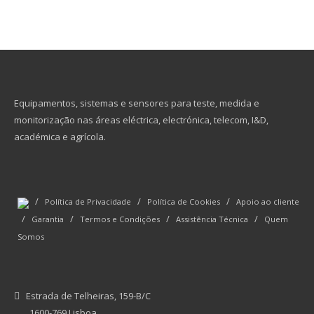
Equipamentos, sistemas e sensores para teste, medida e
monitorização nas áreas eléctrica, electrónica, telecom, I&D,
académica e agrícola.
/
/
/
Política de Privacidade
Política de Cookies
Apoio ao cliente
/
/
/
/
Garantia
Termos e Condições
Assistência Técnica
Quem
Somos
Estrada de Telheiras, 159-B/C
1600-769 Lisboa