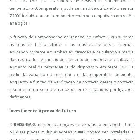
°C e faz com que os valores de resistência variem com a
temperatura. A temperatura pode ser medida utilizando o sensor
Z2001
incluído ou um termómetro externo compatível com saída
analógica.
A função de Compensação de Tensão de Offset (OVC) suprime
as tensões termoelétricas e as tensões de offset internas
aplicando corrente em ambas as direções e calculando a média
dos resultados. A função de aumento de temperatura calcula o
aumento real da temperatura do dispositivo em teste (DUT) a
partir da variação da resistência e da temperatura ambiente,
enquanto a função de verificação de contacto deteta o contacto
insuficiente da sonda e reduz os erros causados ​​por ligações
deficientes.
Investimento à prova de futuro
O
RM3545A-2
mantém as opções de expansão em aberto. Uma
ou duas placas multiplexadoras
Z3003
podem ser instaladas a
qualquer momento, permitindo que o instrumento seja