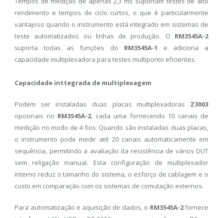
Tempos de medição de apenas 2,3 ms suportam testes de alto
rendimento e tempos de ciclo curtos, o que é particularmente
vantajoso quando o instrumento está integrado em sistemas de
teste automatizados ou linhas de produção. O
RM3545A-2
suporta todas as funções do
RM3545A-1
e adiciona a
capacidade multiplexadora para testes multiponto eficientes.
Capacidade inttegrada de multiplexagem
Podem ser instaladas duas placas multiplexadoras
Z3003
opcionais no
RM3545A-2
, cada uma fornecendo 10 canais de
medição no modo de 4 fios. Quando são instaladas duas placas,
o instrumento pode medir até 20 canais automaticamente em
sequência, permitindo a avaliação da resistência de vários DUT
sem religação manual. Esta configuração de multiplexador
interno reduz o tamanho do sistema, o esforço de cablagem e o
custo em comparação com os sistemas de comutação externos.
Para automatização e aquisição de dados, o
RM3545A-2
fornece