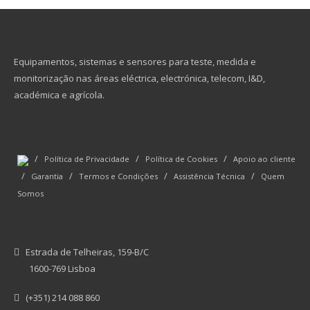
Equipamentos, sistemas e sensores para teste, medida e
monitorização nas áreas eléctrica, electrónica, telecom, I&D,
académica e agrícola.
/
/
/
Política de Privacidade
Política de Cookies
Apoio ao cliente
/
/
/
/
Garantia
Termos e Condições
Assistência Técnica
Quem
Somos
Estrada de Telheiras, 159-B/C
1600-769 Lisboa
(+351) 214 088 860