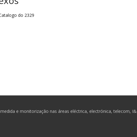
exos
atalogo do 2329
medida e monitorização nas áreas eléctrica, electrónica, telecom, I