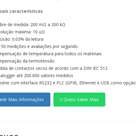
pais características
ibre de medida: 200 mΩ a 200 kΩ
olução máxima: 10 uΩ
cisão: 0.03% da leitura
 50 medições e avaliações por segundo
pensação de temperatura para todos os materiais
pensação da termotensão
ida de contactos secos de acordo com a DIN IEC 512
alogger até 200.000 valores medidos
série com interface RS232 e PLC (GPIB, Ethernet e USB como opção
dir Mais Informações
Quero Saber Mais