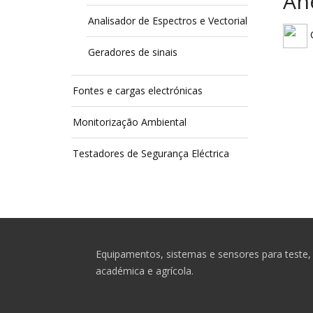
An
Analisador de Espectros e Vectorial
C
Geradores de sinais
Fontes e cargas electrónicas
Monitorização Ambiental
Testadores de Segurança Eléctrica
Equipamentos, sistemas e sensores para teste, 
académica e agrícola.