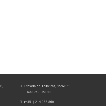
&D,
Estrada de Telheiras, 159-B/C
1600-769 Lisboa
(+351) 214 088 860