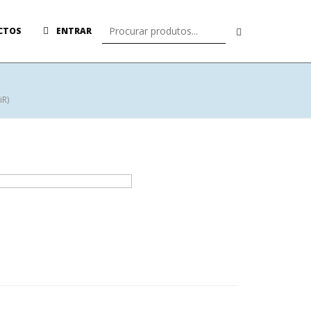
CTOS
ENTRAR
iR)