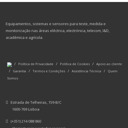
Equipamentos, sistemas e sensores para teste, medida e
monitorização nas áreas eléctrica, electrónica, telecom, I&D,
académica e agrícola.
/
/
/
Política de Privacidade
Política de Cookies
Apoio ao cliente
/
/
/
/
Garantia
Termos e Condições
Assistência Técnica
Quem
Somos
Estrada de Telheiras, 159-B/C
1600-769 Lisboa
(+351) 214 088 860