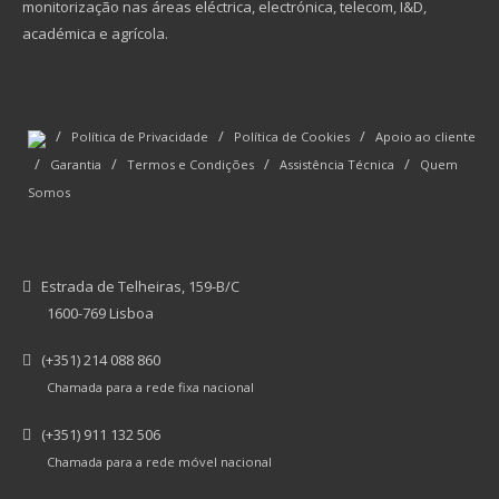
monitorização nas áreas eléctrica, electrónica, telecom, I&D,
académica e agrícola.
/
/
/
Política de Privacidade
Política de Cookies
Apoio ao cliente
/
/
/
/
Garantia
Termos e Condições
Assistência Técnica
Quem
Somos
Estrada de Telheiras, 159-B/C
1600-769 Lisboa
(+351) 214 088 860
Chamada para a rede fixa nacional
(+351) 911 132 506
Chamada para a rede móvel nacional