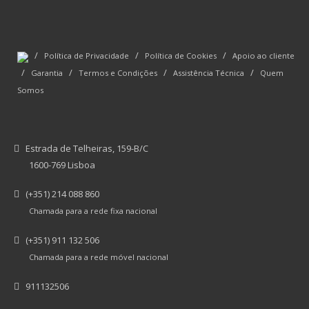
/
/
/
Política de Privacidade
Política de Cookies
Apoio ao cliente
/
/
/
/
Garantia
Termos e Condições
Assistência Técnica
Quem
Somos
Estrada de Telheiras, 159-B/C
1600-769 Lisboa
(+351) 214 088 860
Chamada para a rede fixa nacional
(+351) 911 132 506
Chamada para a rede móvel nacional
911132506