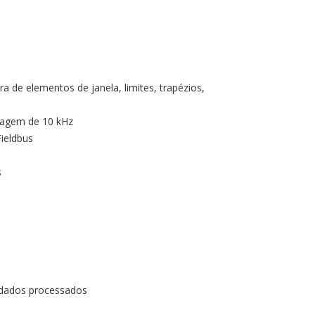
 de elementos de janela, limites, trapézios,
ragem de 10 kHz
Fieldbus
s
 dados processados