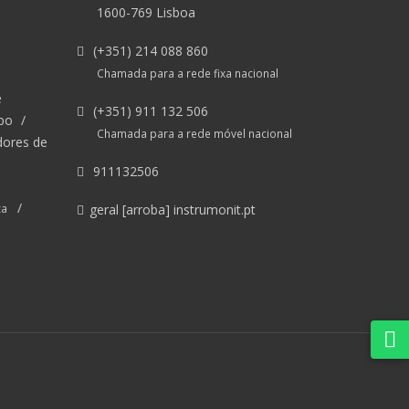
1600-769 Lisboa
(+351) 214 088 860
Chamada para a rede fixa nacional
e
(+351) 911 132 506
po
/
Chamada para a rede móvel nacional
dores de
911132506
/
ca
geral [arroba] instrumonit.pt