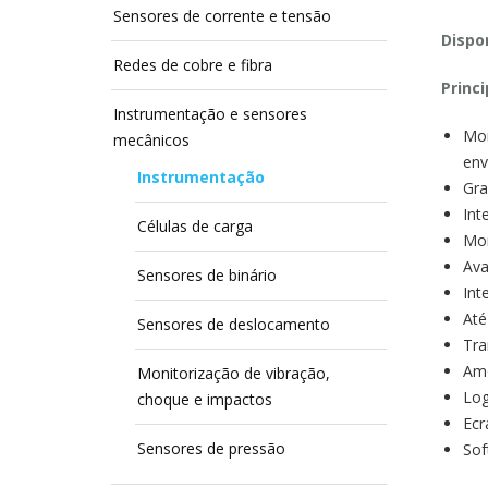
Sensores de corrente e tensão
Dispon
Redes de cobre e fibra
Princi
Instrumentação e sensores
Mon
mecânicos
env
Instrumentação
Gra
Int
Células de carga
Mon
Ava
Sensores de binário
Int
Até
Sensores de deslocamento
Tra
Amo
Monitorização de vibração,
Log
choque e impactos
Ecr
Sensores de pressão
Sof