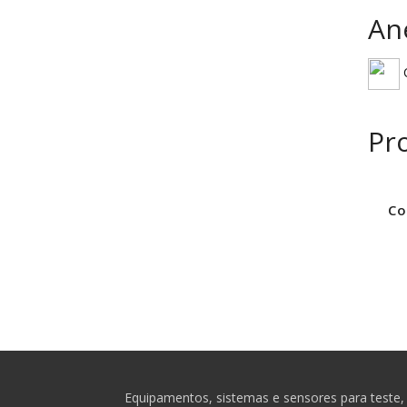
An
C
Pr
Co
Equipamentos, sistemas e sensores para teste, 