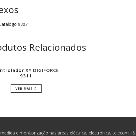
exos
atalogo 9307
odutos Relacionados
ntrolador XY DIGIFORCE
9311
VER MAIS
medida e monitorização nas áreas eléctrica, electrónica, telecom, I