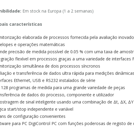
ibilidade:
Em stock na Europa (1 a 2 semanas)
pais características
itorização elaborada de processos fornecida pela avaliação inovadora
elopes e operações matemáticas
nde precisão de medida possível de 0.05 % com uma taxa de amost
egração flexível em processos graças a uma variedade de interfaces 
itorização simultânea de dois processos síncronos
liação e transferência de dados ultra rápida para medições dinâmica
erfaces Ethernet, USB e RS232 instalados de série
 128 programas de medida para uma grande variedade de peças
nsferência de dados do processo, componente e utilizador
stragem de sinal inteligente usando uma combinação de Δt, ΔX, ΔY
ica start/stop independente e variável
ans de configuração convenientes
tware para PC DigiControl PC com funções poderosas de registo de