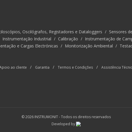
iloscópios, Oscilógrafos, Registadores e Dataloggers
/
Sensores d
/
Instrumentação Industrial
/
Calibração
/
Instrumentação de Cam
entação e Cargas Electrónicas
/
Monitorização Ambiental
/
Testa
/
/
/
Apoio ao cliente
Garantia
Termos e Condições
Assistência Técni
© 2026 INSTRUMONIT -
Todos os direitos reservados
Developed by