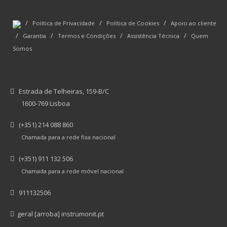
/
/
/
Política de Privacidade
Política de Cookies
Apoio ao cliente
/
/
/
/
Garantia
Termos e Condições
Assistência Técnica
Quem
Somos
Estrada de Telheiras, 159-B/C
1600-769 Lisboa
(+351) 214 088 860
Chamada para a rede fixa nacional
(+351) 911 132 506
Chamada para a rede móvel nacional
911132506
geral [arroba] instrumonit.pt