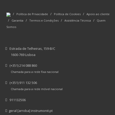
/
/
/
Política de Privacidade
Política de Cookies
Apoio ao cliente
/
/
/
/
Garantia
Termos e Condições
Assistência Técnica
Quem
Somos
Estrada de Telheiras, 159-B/C
1600-769 Lisboa
(+351) 214 088 860
Chamada para a rede fixa nacional
(+351) 911 132 506
Chamada para a rede móvel nacional
911132506
geral [arroba] instrumonit.pt