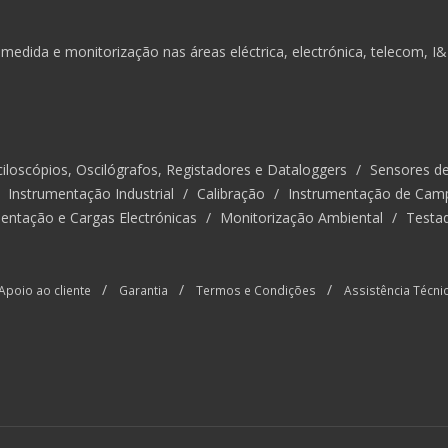
medida e monitorização nas áreas eléctrica, electrónica, telecom, I
iloscópios, Oscilógrafos, Registadores e Dataloggers
/
Sensores d
/
Instrumentação Industrial
/
Calibração
/
Instrumentação de Cam
entação e Cargas Electrónicas
/
Monitorização Ambiental
/
Testa
/
/
/
Apoio ao cliente
Garantia
Termos e Condições
Assistência Técni