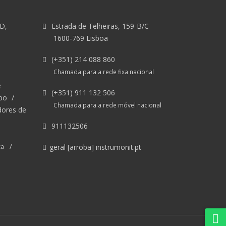
&D,
Estrada de Telheiras, 159-B/C
1600-769 Lisboa
(+351) 214 088 860
Chamada para a rede fixa nacional
e
(+351) 911 132 506
po
/
Chamada para a rede móvel nacional
dores de
911132506
/
ca
geral [arroba] instrumonit.pt