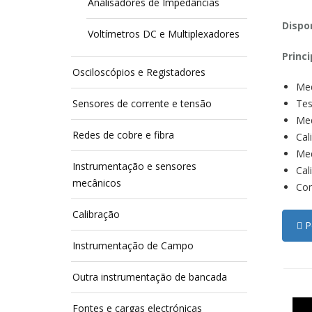
Analisadores de Impedâncias
Dispon
Voltímetros DC e Multiplexadores
Princi
Osciloscópios e Registadores
Med
Sensores de corrente e tensão
Tes
Med
Redes de cobre e fibra
Cal
Med
Instrumentação e sensores
Cal
mecânicos
Com
Calibração
Pe
Instrumentação de Campo
Outra instrumentação de bancada
Fontes e cargas electrónicas