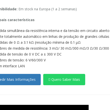
ibilidade:
Em stock na Europa (1 a 2 semanas)
pais características
ida simultânea da resistência interna e da tensão em circuito aberto
te totalmente automático em linhas de produção de grandes células
idas de 0 Ω a 3.1 kΩ (resolução mínima de 0.1 μΩ
ibres de medida de resistência: 3 mΩ/ 30 mΩ/300 mΩ/3 Ω/30 Ω/300
ida de tensão de 0 V DC a ± 300 V DC
ibres de tensão: 6 V/60/300 V
 interface LAN
dir Mais Informações
Quero Saber Mais