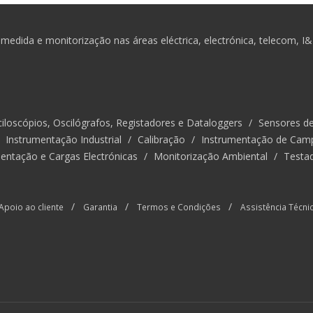
medida e monitorização nas áreas eléctrica, electrónica, telecom, I
iloscópios, Oscilógrafos, Registadores e Dataloggers
/
Sensores d
/
Instrumentação Industrial
/
Calibração
/
Instrumentação de Cam
entação e Cargas Electrónicas
/
Monitorização Ambiental
/
Testa
/
/
/
Apoio ao cliente
Garantia
Termos e Condições
Assistência Técni