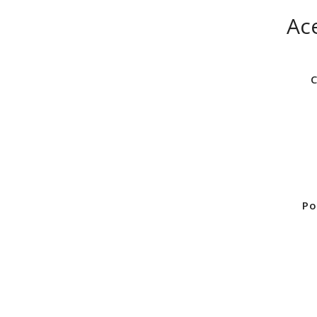
Ac
C
Po