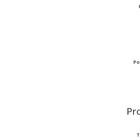
Po
Pr
T