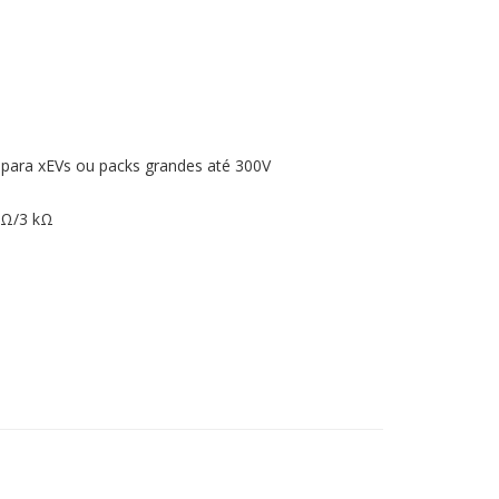
 para xEVs ou packs grandes até 300V
 Ω/3 kΩ