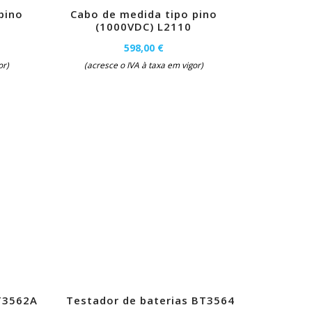
pino
Cabo de medida tipo pino
(1000VDC) L2110
598,00 €
or)
(acresce o IVA à taxa em vigor)
T3562A
Testador de baterias BT3564