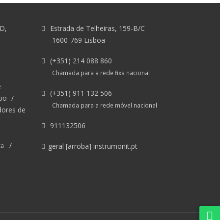
&D,
Estrada de Telheiras, 159-B/C
1600-769 Lisboa
(+351) 214 088 860
Chamada para a rede fixa nacional
e
(+351) 911 132 506
po
/
Chamada para a rede móvel nacional
dores de
911132506
/
ca
geral [arroba] instrumonit.pt