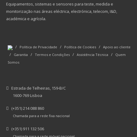
Equipamentos, sistemas e sensores para teste, medida e
monitorização nas áreas eléctrica, electrónica, telecom, I&D,
académica e agrícola.
/
/
/
Política de Privacidade
Política de Cookies
Apoio ao cliente
/
/
/
/
Garantia
Termos e Condições
Assistência Técnica
Quem
Somos
Estrada de Telheiras, 159-B/C
1600-769 Lisboa
(+351) 214 088 860
Chamada para a rede fixa nacional
(+351) 911 132 506
Chamada para a rede móvel nacional