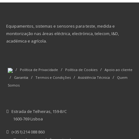
Equipamentos, sistemas e sensores para teste, medida e
monitorização nas áreas eléctrica, electrónica, telecom, I&D,
académica e agrícola.
/
/
/
Política de Privacidade
Política de Cookies
Apoio ao cliente
/
/
/
/
Garantia
Termos e Condições
Assistência Técnica
Quem
Somos
Estrada de Telheiras, 159-B/C
1600-769 Lisboa
(+351) 214 088 860