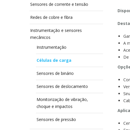
Sensores de corrente e tensão
Dispon
Redes de cobre e fibra
Desta
Instrumentação e sensores
Gam
mecânicos
A m
Instrumentação
Ace
De 
Células de carga
Opçõ
Sensores de binário
Com
Sensores de deslocamento
Ver
Sin
Monitorização de vibração,
Cab
choque e impactos
Aplic
Sensores de pressão
Cen