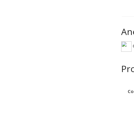
An
C
Pr
Co