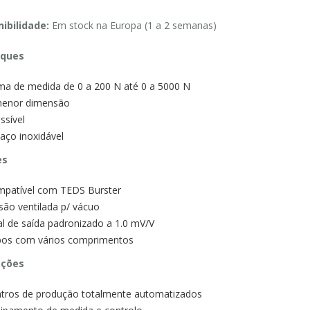
ibilidade:
Em stock na Europa (1 a 2 semanas)
ques
a de medida de 0 a 200 N até 0 a 5000 N
enor dimensão
ssível
aço inoxidável
es
patível com TEDS Burster
são ventilada p/ vácuo
al de saída padronizado a 1.0 mV/V
os com vários comprimentos
ações
tros de produção totalmente automatizados