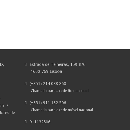
&D,
Estrada de Telheiras, 159-B/C
1600-769 Lisboa
(+351) 214 088 860
Chamada para a rede fixa nacional
e
(+351) 911 132 506
po
/
Chamada para a rede móvel nacional
dores de
911132506