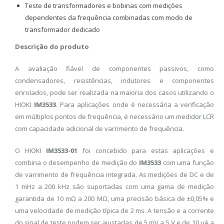
Teste de transformadores e bobinas com medições
dependentes da frequência combinadas com modo de
transformador dedicado
Descrição do produto
A avaliação fiável de componentes passivos, como
condensadores, resistências, indutores e componentes
enrolados, pode ser realizada na maioria dos casos utilizando o
HIOKI
IM3533
. Para aplicações onde é necessária a verificação
em múltiplos pontos de frequência, é necessário um medidor LCR
com capacidade adicional de varrimento de frequência.
O HIOKI
IM3533-01
foi concebido para estas aplicações e
combina o desempenho de medição do
IM3533
com uma função
de varrimento de frequência integrada. As medições de DC e de
1 mHz a 200 kHz são suportadas com uma gama de medição
garantida de 10 mΩ a 200 MΩ, uma precisão básica de ±0,05% e
uma velocidade de medição típica de 2 ms. A tensão e a corrente
do sinal de teste podem ser ajustadas de 5 mV a 5 V e de 10 μA a