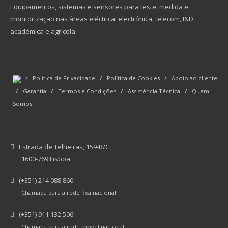
Equipamentos, sistemas e sensores para teste, medida e
monitorização nas áreas eléctrica, electrónica, telecom, I&D,
académica e agrícola.
/
/
/
Política de Privacidade
Política de Cookies
Apoio ao cliente
/
/
/
/
Garantia
Termos e Condições
Assistência Técnica
Quem
Somos
Estrada de Telheiras, 159-B/C
1600-769 Lisboa
(+351) 214 088 860
Chamada para a rede fixa nacional
(+351) 911 132 506
Chamada para a rede móvel nacional