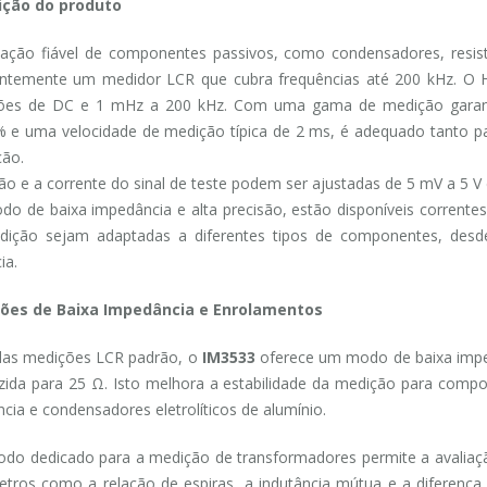
ição do produto
iação fiável de componentes passivos, como condensadores, resis
entemente um medidor LCR que cubra frequências até 200 kHz. O
ões de DC e 1 mHz a 200 kHz. Com uma gama de medição garan
 e uma velocidade de medição típica de 2 ms, é adequado tanto p
ão.
ão e a corrente do sinal de teste podem ser ajustadas de 5 mV a 5 V
o de baixa impedância e alta precisão, estão disponíveis correntes
dição sejam adaptadas a diferentes tipos de componentes, desd
ia.
ões de Baixa Impedância e Enrolamentos
das medições LCR padrão, o
IM3533
oferece um modo de baixa impedâ
zida para 25 Ω. Isto melhora a estabilidade da medição para comp
ncia e condensadores eletrolíticos de alumínio.
o dedicado para a medição de transformadores permite a avaliaç
tros como a relação de espiras, a indutância mútua e a diferença 