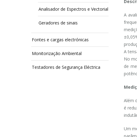
Descr
Analisador de Espectros e Vectorial
A aval
frequ
Geradores de sinais
mediç
±0,05%
Fontes e cargas electrónicas
produç
A tens
Monitorização Ambiental
No mod
de me
Testadores de Segurança Eléctrica
potênc
Mediç
Além 
é redu
indutâ
Um mod
parâme