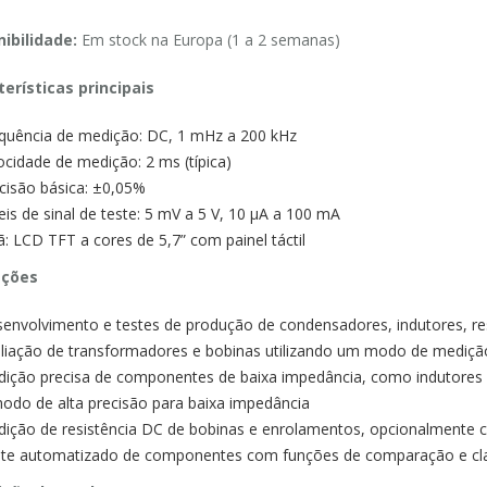
ibilidade:
Em stock na Europa (1 a 2 semanas)
erísticas principais
quência de medição: DC, 1 mHz a 200 kHz
ocidade de medição: 2 ms (típica)
cisão básica: ±0,05%
eis de sinal de teste: 5 mV a 5 V, 10 μA a 100 mA
ã: LCD TFT a cores de 5,7” com painel táctil
ações
envolvimento e testes de produção de condensadores, indutores, r
liação de transformadores e bobinas utilizando um modo de mediçã
ição precisa de componentes de baixa impedância, como indutores de
odo de alta precisão para baixa impedância
ição de resistência DC de bobinas e enrolamentos, opcionalment
te automatizado de componentes com funções de comparação e clas