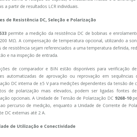
s a partir de resultados LCR individuais.
es de Resistência DC, Seleção e Polarização
533
permite a medição da resistência DC de bobinas e enrolament
00 MΩ. A compensação de temperatura opcional, utilizando a son
s de resistência sejam referenciados a uma temperatura definida, r
ão e na inspeção de entrada.
ções de comparador e BIN estão disponíveis para verificação de
ões automatizadas de aprovação ou reprovação em sequências d
zação DC interna de ±5 V para medições dependentes da tensão de
sitos de polarização mais elevados, podem ser ligadas fontes d
zação opcionais. A Unidade de Tensão de Polarização DC
9268-10
pe
 ao percurso de medição, enquanto a Unidade de Corrente de Pol
te DC externas até 2 A.
dade de Utilização e Conectividade