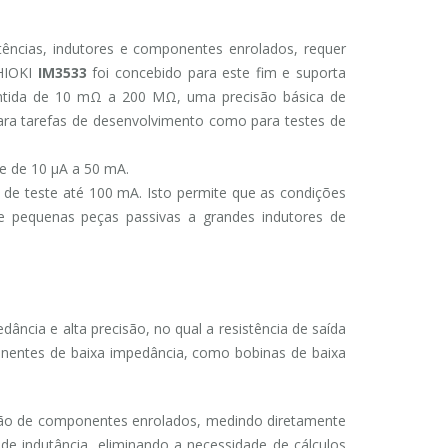
tências, indutores e componentes enrolados, requer
 HIOKI
IM3533
foi concebido para este fim e suporta
tida de 10 mΩ a 200 MΩ, uma precisão básica de
ara tarefas de desenvolvimento como para testes de
 e de 10 μA a 50 mA.
 de teste até 100 mA. Isto permite que as condições
e pequenas peças passivas a grandes indutores de
ncia e alta precisão, no qual a resistência de saída
onentes de baixa impedância, como bobinas de baixa
ão de componentes enrolados, medindo diretamente
de indutância, eliminando a necessidade de cálculos