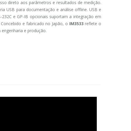
sso direto aos parâmetros e resultados de medição.
a USB para documentação e análise offline. USB e
RS-232C e GP-IB opcionais suportam a integração em
. Concebido e fabricado no Japão, o
IM3533
reflete o
m engenharia e produção.