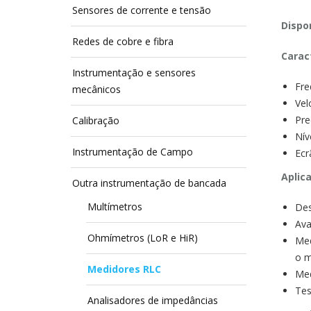
Sensores de corrente e tensão
Dispon
Redes de cobre e fibra
Caract
Instrumentação e sensores
Fre
mecânicos
Vel
Pre
Calibração
Nív
Instrumentação de Campo
Ecr
Aplic
Outra instrumentação de bancada
Multímetros
Des
Ava
Ohmímetros (LoR e HiR)
Med
o m
Medidores RLC
Med
Tes
Analisadores de impedâncias