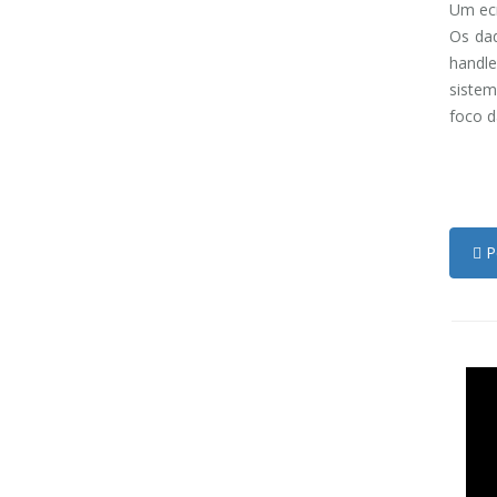
Um ecr
Os da
handle
sistem
foco d
Pe