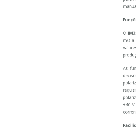
manuai
Funçõ
O
IM3
mΩ a 2
valore
produç
As fun
decis
polari
requi
polari
±40 V
corren
Facili