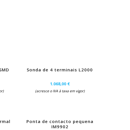
 SMD
Sonda de 4 terminais L2000
1.068,00 €
or)
(acresce o IVA à taxa em vigor)
rmal
Ponta de contacto pequena
IM9902