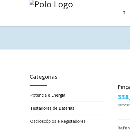
I
Categorias
Pinç
Potência e Energia
338
(acresc
Testadores de Baterias
Osciloscópios e Registadores
Refer