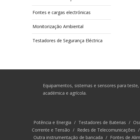
Fontes e cargas electrónicas
Monitorização Ambiental
Testadores de Segurança Eléctrica
Equipamentos, sistemas e sensores para teste, 
académica e agrícola.
Potência e Energia
/
Testadores de Baterias
/
Osc
Corrente e Tensão
/
Redes de Telecomunicações
Outra instrumentação de bancada
/
Fontes de Alim