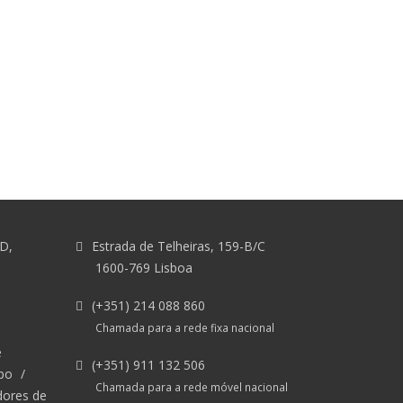
&D,
Estrada de Telheiras, 159-B/C
1600-769 Lisboa
(+351) 214 088 860
Chamada para a rede fixa nacional
e
(+351) 911 132 506
po
/
Chamada para a rede móvel nacional
dores de