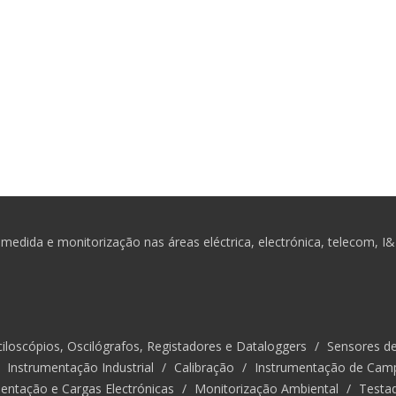
medida e monitorização nas áreas eléctrica, electrónica, telecom, I
iloscópios, Oscilógrafos, Registadores e Dataloggers
/
Sensores d
/
Instrumentação Industrial
/
Calibração
/
Instrumentação de Cam
entação e Cargas Electrónicas
/
Monitorização Ambiental
/
Testa