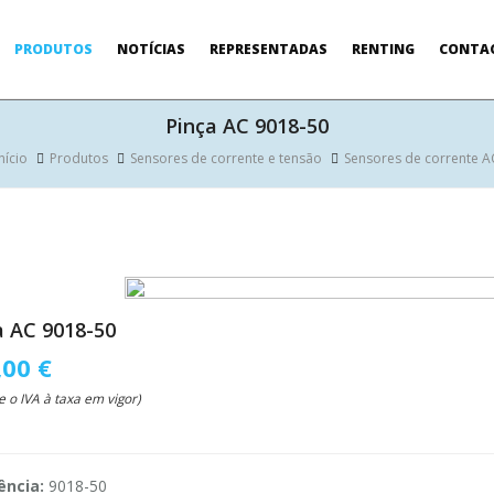
PRODUTOS
NOTÍCIAS
REPRESENTADAS
RENTING
CONTA
Pinça AC 9018-50
nício
Produtos
Sensores de corrente e tensão
Sensores de corrente A
a AC 9018-50
,00 €
e o IVA à taxa em vigor)
ência:
9018-50