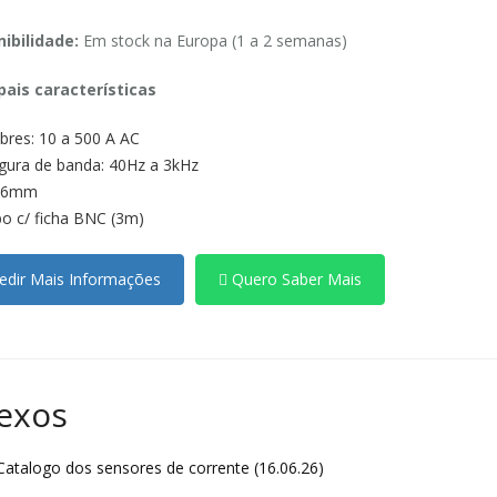
ibilidade:
Em stock na Europa (1 a 2 semanas)
pais características
ibres: 10 a 500 A AC
gura de banda: 40Hz a 3kHz
46mm
o c/ ficha BNC (3m)
dir Mais Informações
Quero Saber Mais
exos
atalogo dos sensores de corrente (16.06.26)