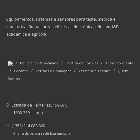
Equipamentos, sistemas e sensores para teste, medida e
monitorização nas áreas eléctrica, electrónica, telecom, I&D,
académica e agrícola.
/
/
/
Política de Privacidade
Política de Cookies
Apoio ao cliente
/
/
/
/
Garantia
Termos e Condições
Assistência Técnica
Quem
Somos
Estrada de Telheiras, 159-B/C
1600-769 Lisboa
(+351) 214 088 860
Chamada para a rede fixa nacional