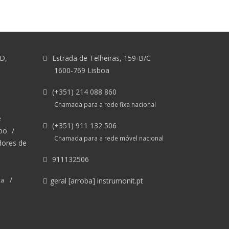
&D,
Estrada de Telheiras, 159-B/C
1600-769 Lisboa
(+351) 214 088 860
Chamada para a rede fixa nacional
e
(+351) 911 132 506
po
/
Chamada para a rede móvel nacional
dores de
911132506
/
ca
geral [arroba] instrumonit.pt