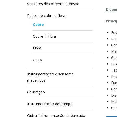
Sensores de corrente e tensão
Dispon
Redes de cobre e fibra
Princi
Cobre
Ecr
Cobre + Fibra
Ret
Con
Fibra
Map
Ger
CCTV
Pro
Tes
Instrumentação e sensores
Res
mecânicos
Fun
Com
Calibração
Dis
Mal
Instrumentação de Campo
Con
Outra instrumentação de bancada