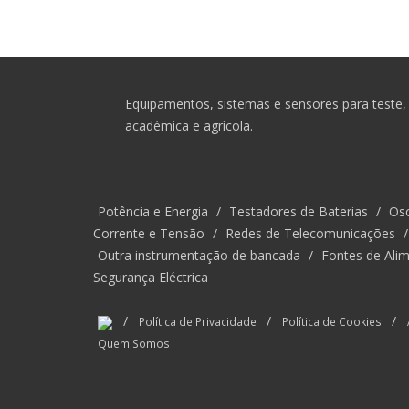
Equipamentos, sistemas e sensores para teste, 
académica e agrícola.
Potência e Energia
/
Testadores de Baterias
/
Osc
Corrente e Tensão
/
Redes de Telecomunicações
Outra instrumentação de bancada
/
Fontes de Alim
Segurança Eléctrica
/
/
/
Política de Privacidade
Política de Cookies
Quem Somos