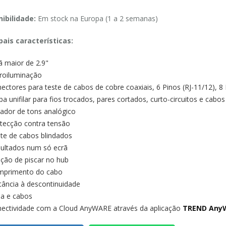
ibilidade:
Em stock na Europa (1 a 2 semanas)
pais características:
ã maior de 2.9"
roiluminação
ectores para teste de cabos de cobre coaxiais, 6 Pinos (RJ-11/12), 8 
a unifilar para fios trocados, pares cortados, curto-circuitos e cab
ador de tons analógico
tecção contra tensão
te de cabos blindados
ultados num só ecrã
ção de piscar no hub
primento do cabo
tância à descontinuidade
a e cabos
ectividade com a Cloud AnyWARE através da aplicação
TREND Any