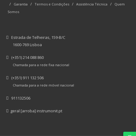
/
/
/
/
Garantia
Termos e Condições
Assistência Técnica
Quem
Somos
Estrada de Telheiras, 159-B/C
1600-769 Lisboa
(+351) 214 088 860
Chamada para a rede fixa nacional
(+351) 911 132 506
Chamada para a rede móvel nacional
911132506
geral [arroba] instrumonit.pt