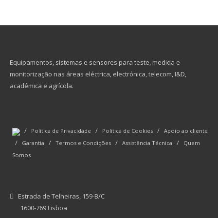
Equipamentos, sistemas e sensores para teste, medida e
monitorização nas áreas eléctrica, electrónica, telecom, I&D,
académica e agrícola.
/
/
/
Política de Privacidade
Política de Cookies
Apoio ao cliente
/
/
/
/
Garantia
Termos e Condições
Assistência Técnica
Quem
Somos
Estrada de Telheiras, 159-B/C
1600-769 Lisboa