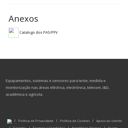
Anexos
Catalogo dos PAS/PFV
Equipamentos, sistemas e sensores para teste, medida e
monitorização nas áreas eléctrica, electrónica, telecom, I&D,
académica e agrícola.
/
/
/
Política de Privacidade
Política de Cookies
Apoio ao cliente
/
/
/
/
Garantia
Termos e Condições
Assistência Técnica
Quem