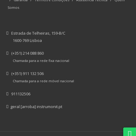
Somos
Estrada de Telheiras, 159-B/C
1600-769 Lisboa
(+351) 214 088 860
Chamada para a rede fixa nacional
(+351) 911 132 506
Chamada para a rede móvel nacional
911132506
geral [arroba] instrumonit.pt