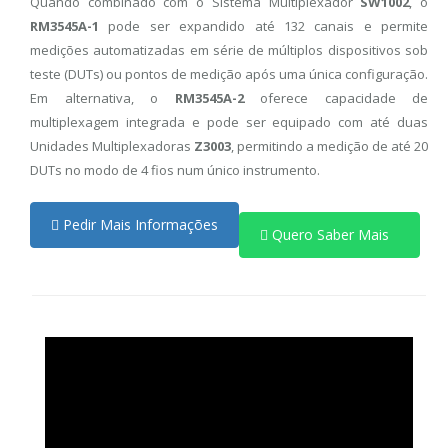
Quando combinado com o Sistema Multiplexador
SW1002
, o
RM3545A-1
pode ser expandido até 132 canais e permite
medições automatizadas em série de múltiplos dispositivos sob
teste (DUTs) ou pontos de medição após uma única configuração.
Em alternativa, o
RM3545A-2
oferece capacidade de
multiplexagem integrada e pode ser equipado com até duas
Unidades Multiplexadoras
Z3003
, permitindo a medição de até 20
DUTs no modo de 4 fios num único instrumento.
Pedir Mais Informações
Quero Saber Mais