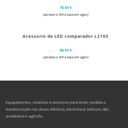
78,00 €
(acresce o IVA à taxa em vigor)
Acessorio de LED comparador L2105
68,00 €
(acresce o IVA à taxa em vigor)
Equipamentos, sistemas e sensores para teste, medida e
monitorização nas áreas eléctrica, electrónica, telecom, I&D,
académica e agrícola.