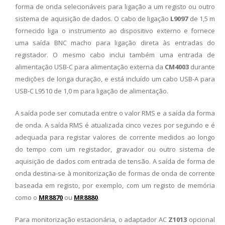
forma de onda selecionáveis ​​para ligação a um registo ou outro
sistema de aquisição de dados. O cabo de ligação
L9097
de 1,5 m
fornecido liga o instrumento ao dispositivo externo e fornece
uma saída BNC macho para ligação direta às entradas do
registador. O mesmo cabo inclui também uma entrada de
alimentação USB-C para alimentação externa da
CM4003
durante
medições de longa duração, e está incluído um cabo USB-A para
USB-C L9510 de 1,0 m para ligação de alimentação.
A saída pode ser comutada entre o valor RMS e a saída da forma
de onda. A saída RMS é atualizada cinco vezes por segundo e é
adequada para registar valores de corrente medidos ao longo
do tempo com um registador, gravador ou outro sistema de
aquisição de dados com entrada de tensão. A saída de forma de
onda destina-se à monitorização de formas de onda de corrente
baseada em registo, por exemplo, com um registo de memória
como o
MR8870
ou
MR8880
.
Para monitorização estacionária, o adaptador AC
Z1013
opcional