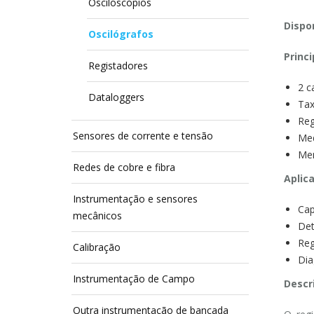
Osciloscópios
Dispon
Oscilógrafos
Princi
Registadores
2 c
Dataloggers
Tax
Reg
Sensores de corrente e tensão
Med
Mem
Redes de cobre e fibra
Aplic
Instrumentação e sensores
Cap
mecânicos
Det
Reg
Calibração
Dia
Instrumentação de Campo
Descr
Outra instrumentação de bancada