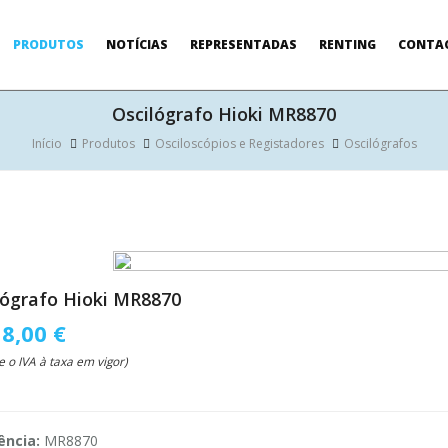
PRODUTOS
NOTÍCIAS
REPRESENTADAS
RENTING
CONTA
Oscilógrafo Hioki MR8870
Início
Produtos
Osciloscópios e Registadores
Oscilógrafos
lógrafo Hioki MR8870
18,00 €
e o IVA à taxa em vigor)
ência:
MR8870