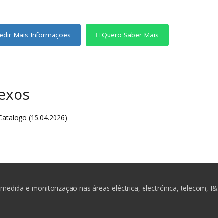
dir Mais Informações
Quero Saber Mais
exos
atalogo (15.04.2026)
medida e monitorização nas áreas eléctrica, electrónica, telecom, I