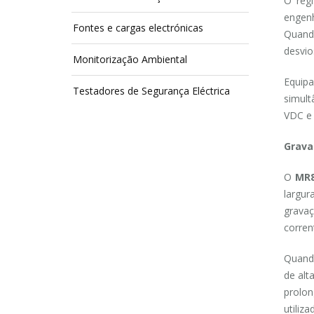
O reg
engenh
Fontes e cargas electrónicas
Quand
desvio
Monitorização Ambiental
Equip
Testadores de Segurança Eléctrica
simult
VDC e 
Grava
O
MR8
largur
gravaç
corren
Quand
de alt
prolo
utiliz