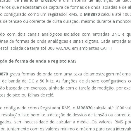
istador de memória
MR8870
é um sistema de aquisição de dados
eiros que necessitam de captura de formas de onda isoladas e de alt
o configurado como um registador RMS, o
MR8870
calcula até 100
s de tensão ou corrente de curta duração, mesmo durante a monitor
ado com dois canais analógicos isolados com entradas BNC e qu
ânea de formas de onda analógicas e sinais digitais. Cada entrada 
está isolada da terra até 300 VAC/DC em ambientes CAT II.
ção de forma de onda e registo RMS
870
grava formas de onda com uma taxa de amostragem máxima de
a de banda de DC a 50 kHz. As funções de disparo configuráveis ​​c
ão baseada em eventos, alinhada com a tarefa de medição, por exem
tes de pico ou falhas de relé.
o configurado como Registador RMS, o
MR8870
calcula até 1000 
a resolução. Isto permite a deteção de desvios de tensão ou corrent
ngados, sem necessidade de calcular a média. Os valores RMS po
ador, juntamente com os valores mínimo e máximo para cada interval