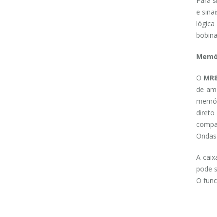
Para s
e sina
lógica
bobina
Memór
O
MR8
de am
memór
diret
compa
Onda
A caix
pode s
O func