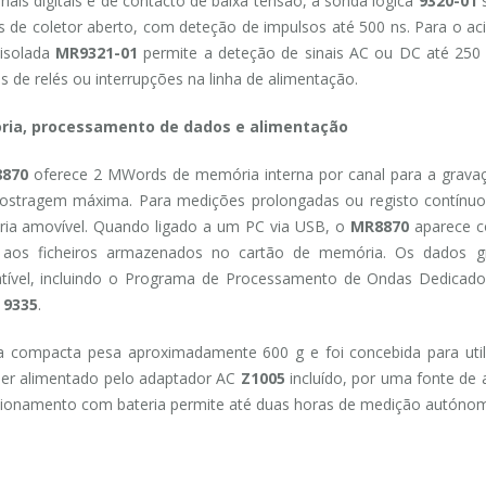
inais digitais e de contacto de baixa tensão, a sonda lógica
9320-01
s
is de coletor aberto, com deteção de impulsos até 500 ns. Para o ac
 isolada
MR9321-01
permite a deteção de sinais AC ou DC até 250 V
s de relés ou interrupções na linha de alimentação.
ia, processamento de dados e alimentação
870
oferece 2 MWords de memória interna por canal para a grava
ostragem máxima. Para medições prolongadas ou registo contínu
ia amovível. Quando ligado a um PC via USB, o
MR8870
aparece c
o aos ficheiros armazenados no cartão de memória. Os dados gra
tível, incluindo o Programa de Processamento de Ondas Dedicad
s
9335
.
a compacta pesa aproximadamente 600 g e foi concebida para uti
er alimentado pelo adaptador AC
Z1005
incluído, por uma fonte de 
ionamento com bateria permite até duas horas de medição autóno