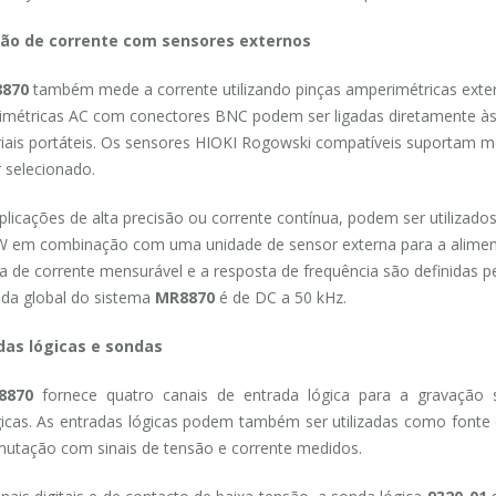
ão de corrente com sensores externos
870
também mede a corrente utilizando pinças amperimétricas exter
métricas AC com conectores BNC podem ser ligadas diretamente às
riais portáteis. Os sensores HIOKI Rogowski compatíveis suportam 
 selecionado.
plicações de alta precisão ou corrente contínua, podem ser utilizad
 em combinação com uma unidade de sensor externa para a alimen
 de corrente mensurável e a resposta de frequência são definidas p
da global do sistema
MR8870
é de DC a 50 kHz.
das lógicas e sondas
8870
fornece quatro canais de entrada lógica para a gravação 
icas. As entradas lógicas podem também ser utilizadas como fonte 
utação com sinais de tensão e corrente medidos.