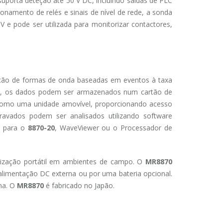
uporta deteção até 50 V DC, incluindo saídas de PLC
ionamento de relés e sinais de nível de rede, a sonda
 e pode ser utilizada para monitorizar contactores,
ção de formas de onda baseadas em eventos à taxa
o, os dados podem ser armazenados num cartão de
omo uma unidade amovível, proporcionando acesso
vados podem ser analisados ​​utilizando software
o para o
8870-20
, WaveViewer ou o Processador de
lização portátil em ambientes de campo. O
MR8870
alimentação DC externa ou por uma bateria opcional.
ma. O
MR8870
é fabricado no Japão.