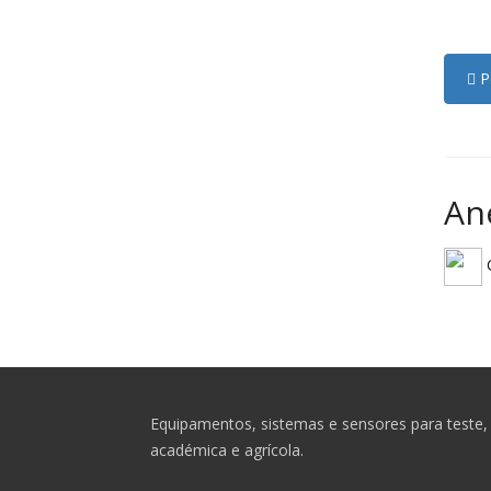
Pe
An
C
Equipamentos, sistemas e sensores para teste, 
académica e agrícola.