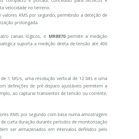
 compacto e portátil, concebido para técnicos e
a velocidade no terreno.
0 valores RMS por segundo, permitindo a deteção de
ização prolongada.
atro canais lógicos, o
MR8870
permite a medição
analógica suporta a medição direta de tensão até 400
 1 MS/s, uma resolução vertical de 12 bits e uma
om definições de pré-disparo ajustáveis ​​permitem a
plo, ao capturar transientes de tensão ou corrente,
valores RMS por segundo com base numa amostragem
e de curta duração durante períodos de monitorização
dem ser armazenados em intervalos definidos pelo
o.