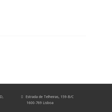
&D,
Estrada de Telheiras, 159-B/C
1600-769 Lisboa