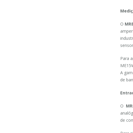
Mediç
O
MR8
amperi
indust
sensor
Para a
ME15W
A gama
de ban
Entra
O
MR
analóg
de com