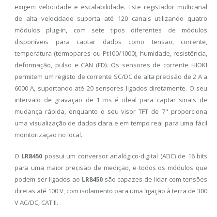
exigem velocidade e escalabilidade. Este registador multicanal
de alta velocidade suporta até 120 canais utilizando quatro
módulos plug-in, com sete tipos diferentes de módulos
disponíveis para captar dados como tensão, corrente,
temperatura (termopares ou Pt100/1000), humidade, resistência,
deformação, pulso e CAN (FD). Os sensores de corrente HIOKI
permitem um registo de corrente SC/DC de alta precisão de 2 A a
6000 A, suportando até 20 sensores ligados diretamente. O seu
intervalo de gravação de 1 ms é ideal para captar sinais de
mudança rápida, enquanto o seu visor TFT de 7" proporciona
uma visualização de dados clara e em tempo real para uma fácil
monitorização no local.
O
LR8450
possui um conversor analógico-digital (ADC) de 16 bits
para uma maior precisão de medição, e todos os módulos que
podem ser ligados ao
LR8450
são capazes de lidar com tensões
diretas até 100 V, com isolamento para uma ligação à terra de 300
V AC/DC, CAT II.