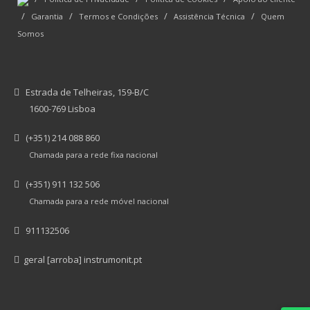
/
/
/
/
Garantia
Termos e Condições
Assistência Técnica
Quem
Somos
Estrada de Telheiras, 159-B/C
1600-769 Lisboa
(+351) 214 088 860
Chamada para a rede fixa nacional
(+351) 911 132 506
Chamada para a rede móvel nacional
911132506
geral [arroba] instrumonit.pt