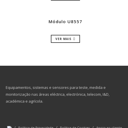
Módulo U8557
VER MAIS
Equipamentos, sistemas e sensores para teste, medida e
monitorização nas áreas eléctrica, electrónica, telecom, I&D,
académica e agrícola.
/
/
/
Política de Privacidade
Política de Cookies
Apoio ao cliente