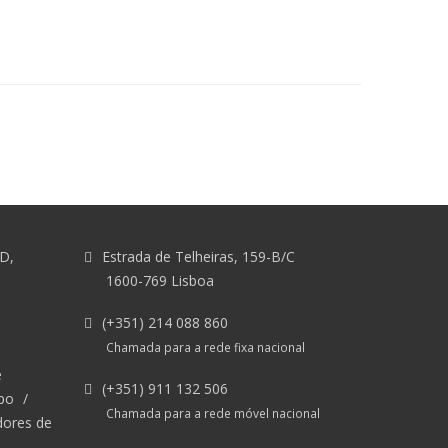
&D,
Estrada de Telheiras, 159-B/C
1600-769 Lisboa
(+351) 214 088 860
Chamada para a rede fixa nacional
e
(+351) 911 132 506
po
/
Chamada para a rede móvel nacional
dores de