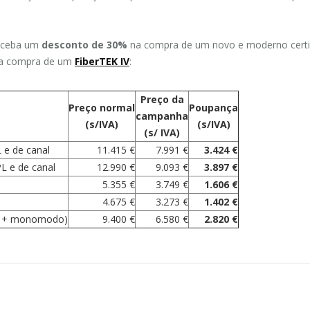
receba um
desconto de 30%
na compra de um novo e moderno certi
na compra de um
FiberTEK IV
:
Preço da
Preço normal
Poupança
campanha
(s/IVA)
(s/IVA)
(s/ IVA)
 e de canal
11.415 €
7.991 €
3.424 €
L e de canal
12.990 €
9.093 €
3.897 €
5.355 €
3.749 €
1.606 €
4.675 €
3.273 €
1.402 €
do + monomodo)
9.400 €
6.580 €
2.820 €