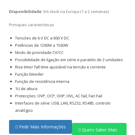
Disponibilidade:
Em stock na Europa (1 a 2 semanas)
Principais características
Tensões de 6 V DC a 600 V DC
Potências de 1200W a 1560W
Modo de prioridade CV/CC
Possibilidade de ligação em série e paralelo de 2 unidades
Rise time/ fall time ajustável na tensão e corrente
Função bleeder
Função de resistência interna
1U de altura
Protecções: OVP, OCP, OHP, HVL, AC fail, Fan Fail
Interfaces de série: USB, LAN, RS232, RS485, controlo
analógico
Pedir Mais Informações
Quero Saber Mais