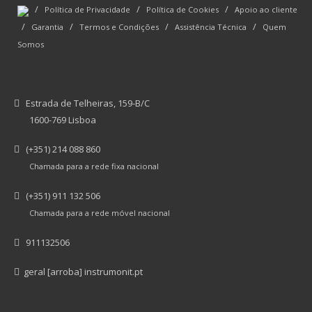
/
/
/
Política de Privacidade
Política de Cookies
Apoio ao cliente
/
/
/
/
Garantia
Termos e Condições
Assistência Técnica
Quem
Somos
Estrada de Telheiras, 159-B/C
1600-769 Lisboa
(+351) 214 088 860
Chamada para a rede fixa nacional
(+351) 911 132 506
Chamada para a rede móvel nacional
911132506
geral [arroba] instrumonit.pt