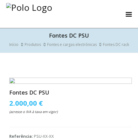
Fontes DC PSU
Início
Produtos
Fontes e cargas electrónicas
Fontes DC rack
Fontes DC PSU
2.000,00 €
(acresce o IVA à taxa em vigor)
Referência:
PSU-XX-XX