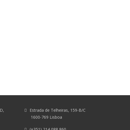
&D,
Estrada de Telheiras, 159-B/C
1600-769 Lisboa
(+351) 214 088 860