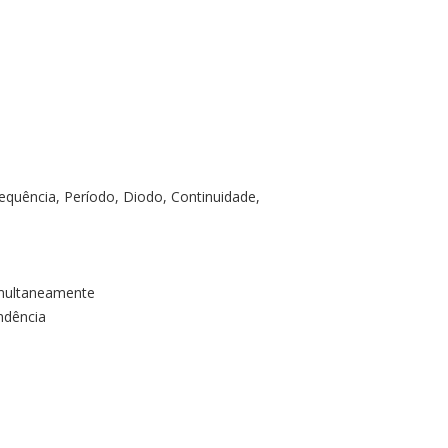
requência, Período, Diodo, Continuidade,
imultaneamente
ndência