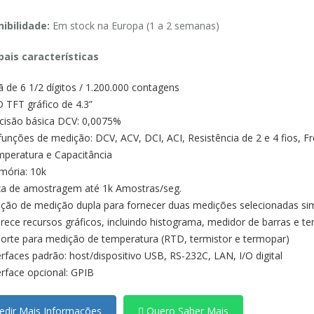
ibilidade:
Em stock na Europa (1 a 2 semanas)
pais características
ã de 6 1/2 dígitos / 1.200.000 contagens
 TFT gráfico de 4.3”
cisão básica DCV: 0,0075%
funções de medição: DCV, ACV, DCI, ACI, Resistência de 2 e 4 fios, F
peratura e Capacitância
ória: 10k
a de amostragem até 1k Amostras/seg.
ção de medição dupla para fornecer duas medições selecionadas s
rece recursos gráficos, incluindo histograma, medidor de barras e te
orte para medição de temperatura (RTD, termistor e termopar)
erfaces padrão: host/dispositivo USB, RS-232C, LAN, I/O digital
erface opcional: GPIB
dir Mais Informações
Quero Saber Mais