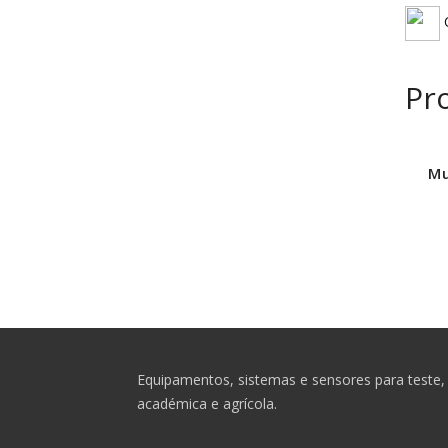
C
Pr
Mu
Equipamentos, sistemas e sensores para teste, 
académica e agrícola.