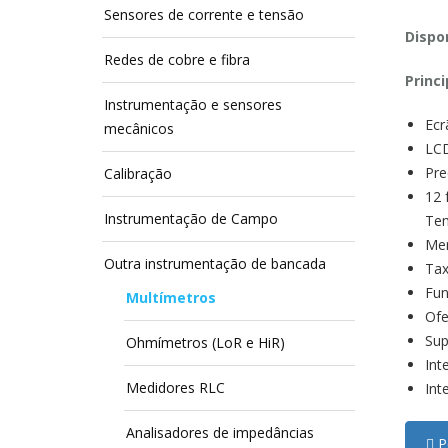
Sensores de corrente e tensão
Dispon
Redes de cobre e fibra
Princi
Instrumentação e sensores
Ecr
mecânicos
LCD
Pre
Calibração
12 
Instrumentação de Campo
Tem
Mem
Outra instrumentação de bancada
Tax
Fun
Multímetros
Ofe
Sup
Ohmímetros (LoR e HiR)
Int
Medidores RLC
Int
Analisadores de impedâncias
Pe