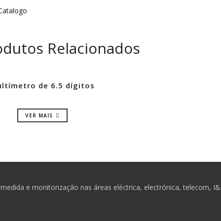
atalogo
odutos Relacionados
ltímetro de 6.5 dígitos
VER MAIS
medida e monitorização nas áreas eléctrica, electrónica, telecom, I